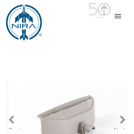
Previ
Next