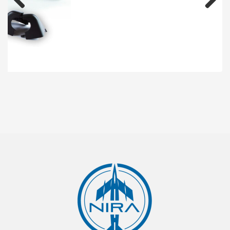
Prev
Next
ious