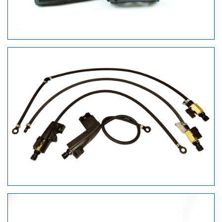
Wasseranschlüsse für
Trennschleifer