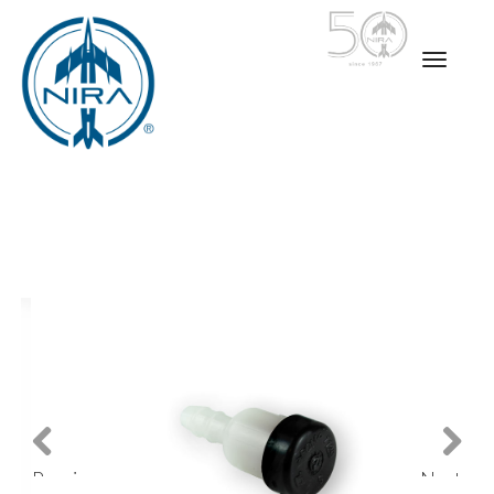
Previ
Next